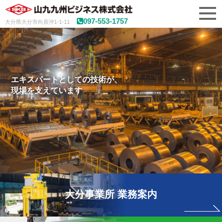
097-553-1757
大分県大分市向原沖1-1-11
エキスパートとしての技術が、
現場を支えています
大分事業所 業務案内